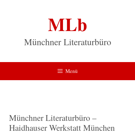
Zum
Inhalt
MLb
springen
Münchner Literaturbüro
Menü
Münchner Literaturbüro –
Haidhauser Werkstatt München