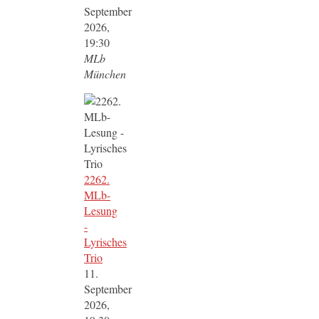
September
2026,
19:30
MLb
München
2262.
MLb-
Lesung
-
Lyrisches
Trio
11.
September
2026,