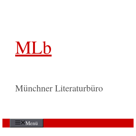
Zum
Inhalt
springen
MLb
Münchner Literaturbüro
Menü