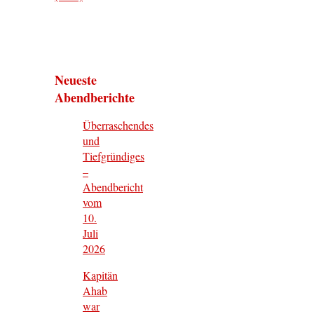
Neueste
Abendberichte
Überraschendes
und
Tiefgründiges
–
Abendbericht
vom
10.
Juli
2026
Kapitän
Ahab
war