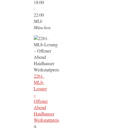
18:00
-
22:00
MLb
München
2261.
MLb-
Lesung
–
Offener
Abend
Haidhauser
Werkstattpreis
4.