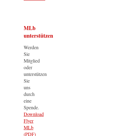
MLb
unterstützen
Werden
Sie
Mitglied
oder
unterstützen
Sie
uns
durch
eine
Spende.
Download
Flyer
MLb
(PDF)