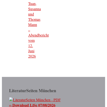
Tuan,
Susanna
und
Thomas
Mann
–
Abendbericht
vom
12.
Juni
2026
LiteraturSeiten München
›› Download LiSe 07/08/2026