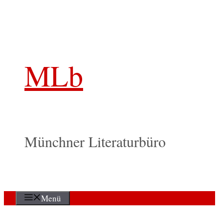
Zum
Inhalt
springen
MLb
Münchner Literaturbüro
Menü