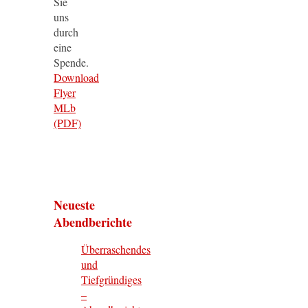
Sie
uns
durch
eine
Spende.
Download
Flyer
MLb
(PDF)
Neueste
Abendberichte
Überraschendes
und
Tiefgründiges
–