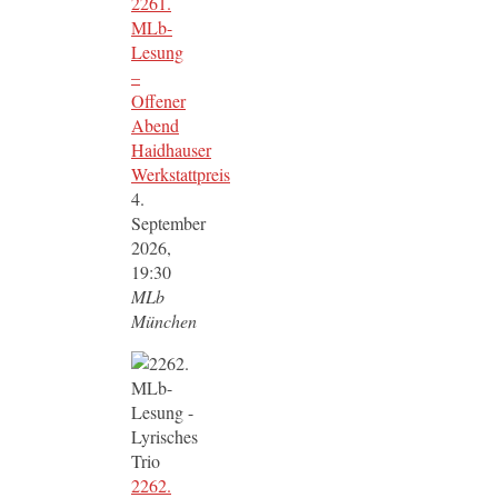
2261.
MLb-
Lesung
–
Offener
Abend
Haidhauser
Werkstattpreis
4.
September
2026,
19:30
MLb
München
2262.