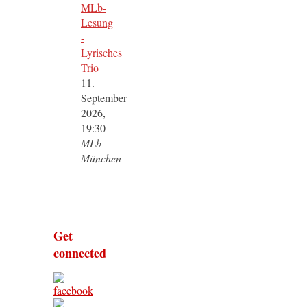
MLb-
Lesung
-
Lyrisches
Trio
11.
September
2026,
19:30
MLb
München
Get
connected