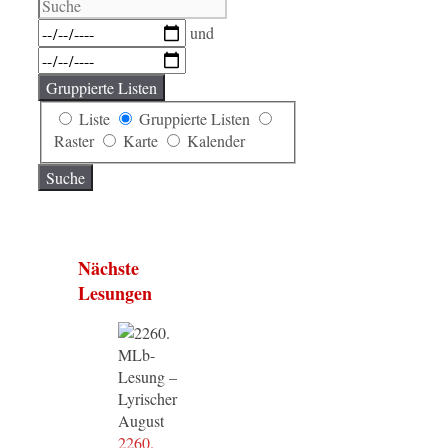
Suche
Daten
und
Gruppierte Listen
Anzeigetyp
Liste
Gruppierte Listen
für
Raster
Karte
Kalender
Suchergebnisse
Suche
Nächste
Lesungen
2260.