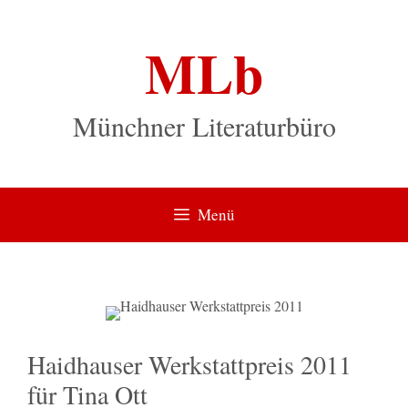
Zum
Inhalt
MLb
springen
Münchner Literaturbüro
Menü
Haidhauser Werkstattpreis 2011
für Tina Ott