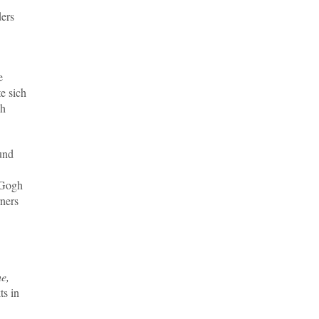
ders
e
e sich
ch
 und
 Gogh
rners
e,
ts in