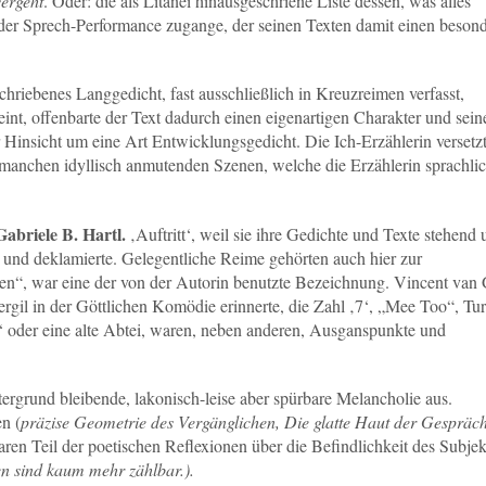
vergeht
. Oder: die als Litanei hinausgeschriene Liste dessen, was alles
r der Sprech-Performance zugange, der seinen Texten damit einen beson
schriebenes Langgedicht, fast ausschließlich in Kreuzreimen verfasst,
eint, offenbarte der Text dadurch einen eigenartigen Charakter und sein
er Hinsicht um eine Art Entwicklungsgedicht. Die Ich-Erzählerin versetzt
 manchen idyllisch anmutenden Szenen, welche die Erzählerin sprachli
Gabriele B. Hartl.
‚Auftritt‘, weil sie ihre Gedichte und Texte stehend
 und deklamierte. Gelegentliche Reime gehörten auch hier zur
en“, war eine der von der Autorin benutzte Bezeichnung. Vincent van
rgil in der Göttlichen Komödie erinnerte, die Zahl ‚7‘, „Mee Too“, Tu
‘ oder eine alte Abtei, waren, neben anderen, Ausganspunkte und
tergrund bleibende, lakonisch-leise aber spürbare Melancholie aus.
n (
präzise Geometrie des Vergänglichen, Die glatte Haut der Gespräch
ren Teil der poetischen Reflexionen über die Befindlichkeit des Subjek
en sind kaum mehr zählbar.).