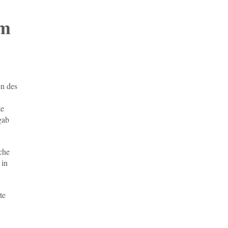
om
en des
te
gab
lche
 in
te