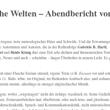
che Welten – Abendbericht v
he August, trotz meteorlogischer Hitze und Schwüle. Und die Erwartung
Gabriele B. Hartl,
ie Autorinnen und Autoren, die in der Reihenfolge
gel
Heide König
und
ihre zum Teil sehr dichten und themenreichen Tex
ng, Neues und auch – scheinbar – längst Überholtes in neuem Licht. Es 
 einer Flasche Enzian sitzend, eigene Texte (z.B.
Enzian
) vor und so
s 11. Jhdts. lebte, im Original, im fließenden Arabisch also, und sodann
rin meinte, allerdings in strenger altgriechischer Metrik.
gen, wobei „vorgetragen“ nicht der richtige Ausdruck ist. Seine Gedich
en, Zornesausbrüchen laut, überbetont, oder auch leise, und gleichsam
nd Menschenkritik, Sprach- und Kommunikationskritik, nicht unironischen