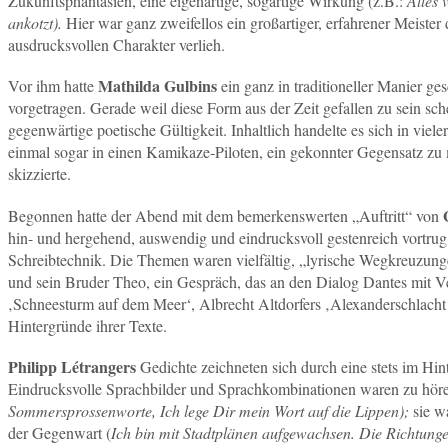
Zukunftsphantasien, eine eigenartige, sogartige Wirkung (z.B.:
Alles 
ankotzt).
Hier war ganz zweifellos ein großartiger, erfahrener Meiste
ausdrucksvollen Charakter verlieh.
Mathilda Gulbins
Vor ihm hatte
ein ganz in traditioneller Manier ge
vorgetragen. Gerade weil diese Form aus der Zeit gefallen zu sein sch
gegenwärtige poetische Gültigkeit. Inhaltlich handelte es sich in viel
einmal sogar in einen Kamikaze-Piloten, ein gekonnter Gegensatz zu
skizzierte.
Begonnen hatte der Abend mit dem bemerkenswerten „Auftritt“ von
hin- und hergehend, auswendig und eindrucksvoll gestenreich vortrug
Schreibtechnik. Die Themen waren vielfältig, „lyrische Wegkreuzung
und sein Bruder Theo, ein Gespräch, das an den Dialog Dantes mit Ve
‚Schneesturm auf dem Meer‘, Albrecht Altdorfers ‚Alexanderschlacht
Hintergründe ihrer Texte.
Philipp Létrangers
Gedichte zeichneten sich durch eine stets im Hin
Eindrucksvolle Sprachbilder und Sprachkombinationen waren zu höre
Sommersprossenworte, Ich lege Dir mein Wort auf die Lippen);
sie wa
der Gegenwart (
Ich bin mit Stadtplänen aufgewachsen. Die Richtung