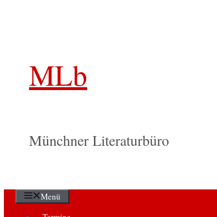
Zum
Inhalt
springen
MLb
Münchner Literaturbüro
Menü
Termine