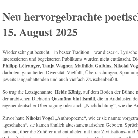
Neu hervorgebrachte poetis
15. August 2025
Wieder sehr gut besucht – in bester Tradition – war dieser 4. Lyrisc
interessierten und begeisterten Publikums wurden nicht enttäuscht. D
Philipp Létranger, Tanja Wagner, Mathilda Gulbins, Nikolai Vo
darboten, garantierten Diversität, Vielfallt, Überraschungen, Spannu
jeweils langanhaltenden und auch vielfach Zwischenbeifall.
Heide König,
So trug die Letztgenannte,
auf dem Boden der Bühne mit
Qasm
ȗ
na bint Ism
ȃ
il
der arabischen Dichterin
, die in Andalusien de
eigener deutscher Übertragung oder auch „Nachdichtung“, wie die Auto
Nikolai Vogel
Zuvor hatte
„Anthropoeme“, wie er sie nannte vorgetra
„geschahen“, sie kamen ähnlich alttestamentarischen Geboten, Sprüch
tanzend, über die Zuhörer und entfalteten mit ihrer Zivilisations- u