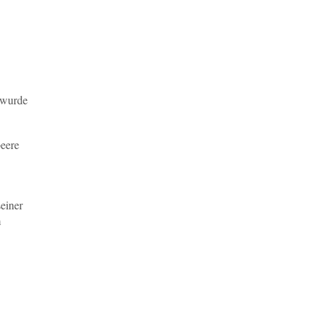
 wurde
eere
einer
m