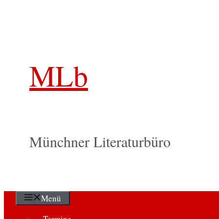
Zum
Inhalt
springen
MLb
Münchner Literaturbüro
Menü
Termine