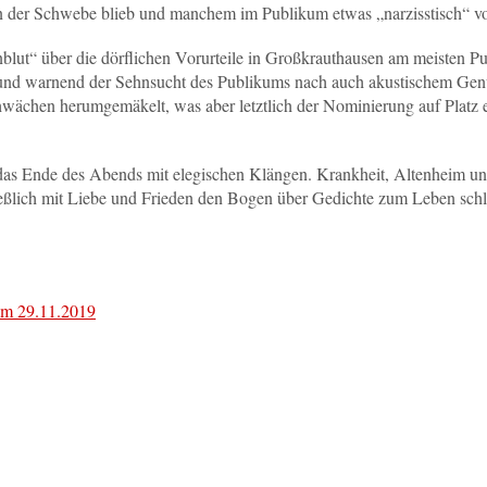
in der Schwebe blieb und manchem im Publikum etwas „narzisstisch“ v
lut“ über die dörflichen Vorurteile in Großkrauthausen am meisten P
nd und warnend der Sehnsucht des Publikums nach auch akustischem Gen
ächen herumgemäkelt, was aber letztlich der Nominierung auf Platz 
 das Ende des Abends mit elegischen Klängen. Krankheit, Altenheim u
ießlich mit Liebe und Frieden den Bogen über Gedichte zum Leben sch
vom 29.11.2019