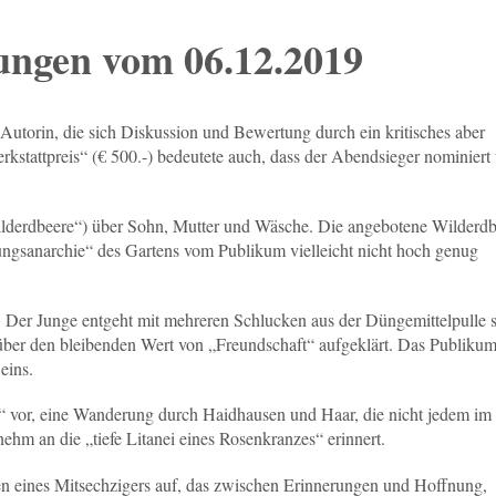
ungen vom 06.12.2019
utorin, die sich Diskussion und Bewertung durch ein kritisches aber
kstattpreis“ (€ 500.-) bedeutete auch, dass der Abendsieger nominiert
ilderdbeere“) über Sohn, Mutter und Wäsche. Die angebotene Wilderdb
nungsanarchie“ des Gartens vom Publikum vielleicht nicht hoch genug
. Der Junge entgeht mit mehreren Schlucken aus der Düngemittelpulle s
über den bleibenden Wert von „Freundschaft“ aufgeklärt. Das Publiku
eins.
e“ vor, eine Wanderung durch Haidhausen und Haar, die nicht jedem im
hm an die „tiefe Litanei eines Rosenkranzes“ erinnert.
n eines Mitsechzigers auf, das zwischen Erinnerungen und Hoffnung,