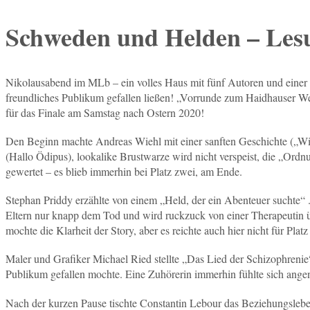
Schweden und Helden – Les
Nikolausabend im MLb – ein volles Haus mit fünf Autoren und einer A
freundliches Publikum gefallen ließen! „Vorrunde zum Haidhauser Wer
für das Finale am Samstag nach Ostern 2020!
Den Beginn machte Andreas Wiehl mit einer sanften Geschichte („W
(Hallo Ödipus), lookalike Brustwarze wird nicht verspeist, die „Ord
gewertet – es blieb immerhin bei Platz zwei, am Ende.
Stephan Priddy erzählte von einem „Held, der ein Abenteuer suchte“ 
Eltern nur knapp dem Tod und wird ruckzuck von einer Therapeutin 
mochte die Klarheit der Story, aber es reichte auch hier nicht für Platz 
Maler und Grafiker Michael Ried stellte „Das Lied der Schizophreni
Publikum gefallen mochte. Eine Zuhörerin immerhin fühlte sich angene
Nach der kurzen Pause tischte Constantin Lebour das Beziehungslebe