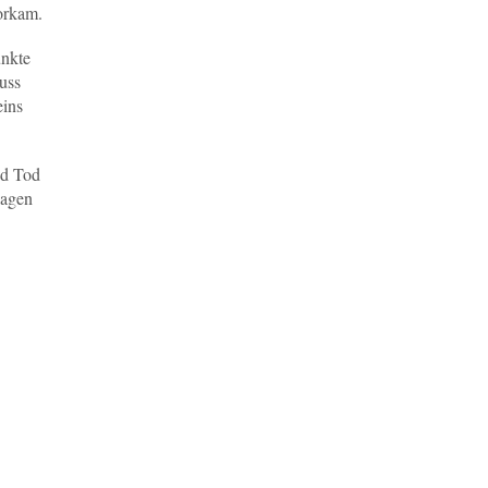
orkam.
unkte
uss
eins
nd Tod
lagen