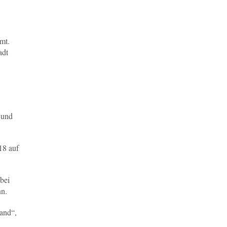
mt.
adt
 und
18 auf
 bei
nn.
and“,