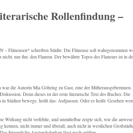
literarische Rollenfindung –
N – Flâneusen* schreiben Städte: Die Flâneuse soll wahrgenommen w
 nicht, nur ihn: den Flaneur. Der bewährte Topos des Flaneurs ist in de
h war die Autorin Mia Göhring zu Gast, eine der Mitherausgeberinnen.
skussion. Denn dieses ist der erste literarische Text des Buches: Die
ich in Städten bewege, heißt das: Aufpassen. Oder es heißt: Gesehen wer
ne Wirkung nicht verfehlte, und unmittelbar zeigte sich, wie die anwes
g kennen, nicht immer und überall, auch nicht in westlichen Großstädt
 Das bürgerliche Anstandsdenken lässt noch grüßen.