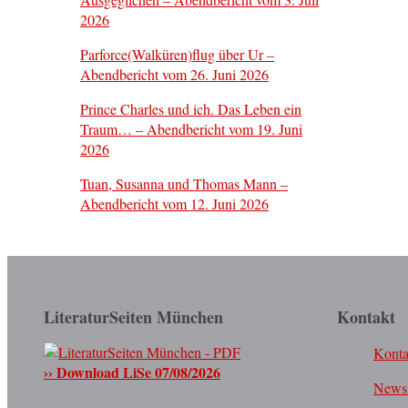
2026
Parforce(Walküren)flug über Ur –
Abendbericht vom 26. Juni 2026
Prince Charles und ich. Das Leben ein
Traum… – Abendbericht vom 19. Juni
2026
Tuan, Susanna und Thomas Mann –
Abendbericht vom 12. Juni 2026
LiteraturSeiten München
Kontakt
Konta
›› Download LiSe 07/08/2026
Newsl