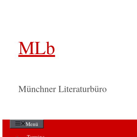
Zum
Inhalt
springen
MLb
Münchner Literaturbüro
Menü
Termine