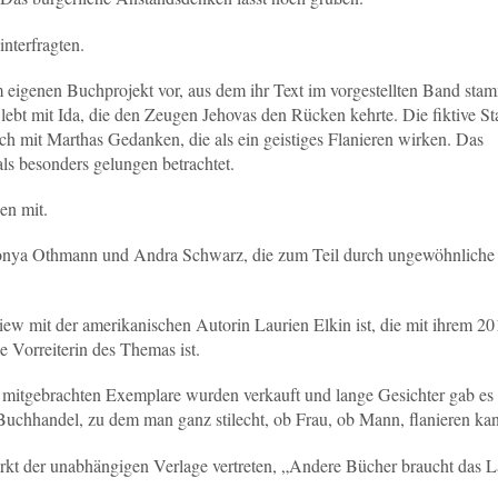
nterfragten.
em eigenen Buchprojekt vor, aus dem ihr Text im vorgestellten Band stam
 lebt mit Ida, die den Zeugen Jehovas den Rücken kehrte. Die fiktive St
ich mit Marthas Gedanken, die als ein geistiges Flanieren wirken. Das
als besonders gelungen betrachtet.
en mit.
Ronya Othmann und Andra Schwarz, die zum Teil durch ungewöhnliche
w mit der amerikanischen Autorin Laurien Elkin ist, die mit ihrem 20
 Vorreiterin des Themas ist.
alle mitgebrachten Exemplare wurden verkauft und lange Gesichter gab es
Buchhandel, zu dem man ganz stilecht, ob Frau, ob Mann, flanieren ka
kt der unabhängigen Verlage vertreten, „Andere Bücher braucht das L