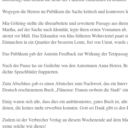
Wogegen die Herren im Publikum die Sache kritisch und kontrovers hi
Mia Göhring stellte die überarbeitete und erweiterte Passage aus ihr
Martha, auf der Suche nach Identität, legte ihren ersten Vornamen ab,
strotzt vor Müll. Das Erkunden von Idas früheren Wohnviertel paart s
Eintauchen in ein Quartier der besseren Leute, frei von Unrat, wurde 
Das Publikum gab der Autorin Feedback zur Wirkung der Textpassag
Nach der Pause las sie Gedichte von den Autorinnen Anna Hetzer, 
dichte Sprachbilder frappierten.
Zum Abschluss gab es einen Abstecher zum Nachwort, das ein Intervie
Deutsch erschienenem Buch „Flâneuse: Frauen erobern die Stadt“ eine
Einig waren sich alle, dass dies ein ambitioniertes, gutes Buch ist, 
denen, die keines mehr erwerben konnten. Gott sei Dank gibt es den 
Zudem ist der Verbrecher Verlag an diesem Wochenende auf dem Mar
gerne solche wie dieses!