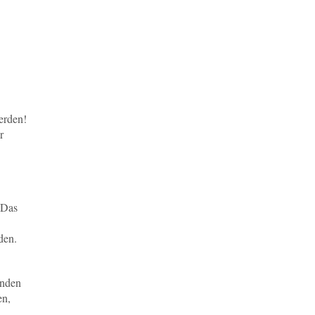
erden!
r
 Das
den.
enden
en,