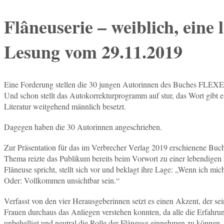
Flâneuserie – weiblich, eine 
Lesung vom 29.11.2019
Eine Forderung stellen die 30 jungen Autorinnen des Buches FLEXE
Und schon stellt das Autokorrekturprogramm auf stur, das Wort gibt es
Literatur weitgehend männlich besetzt.
Dagegen haben die 30 Autorinnen angeschrieben.
Zur Präsentation für das im Verbrecher Verlag 2019 erschienene Buc
Thema reizte das Publikum bereits beim Vorwort zu einer lebendigen Di
Flâneuse spricht, stellt sich vor und beklagt ihre Lage: „Wenn ich m
Oder: Vollkommen unsichtbar sein.“
Verfasst von den vier Herausgeberinnen setzt es einen Akzent, der sei
Frauen durchaus das Anliegen verstehen konnten, da alle die Erfahrun
unbehelligt und neutral die Rolle der Flâneuse einnehmen zu können.