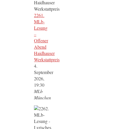
2261.
MLb-
Lesung
–
Offener
Abend
Haidhauser
Werkstattpreis
4.
September
2026,
19:30
MLb
München