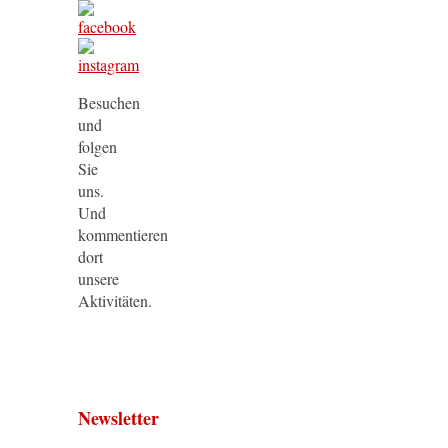
Besuchen
und
folgen
Sie
uns.
Und
kommentieren
dort
unsere
Aktivitäten.
Newsletter