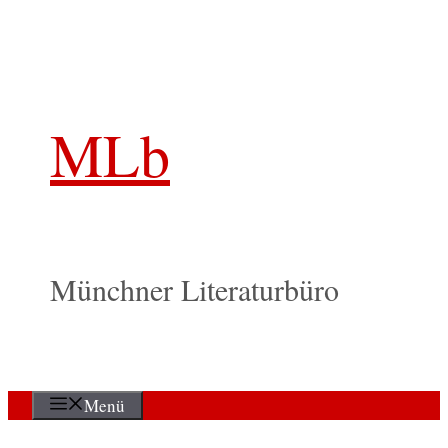
Zum
Inhalt
springen
MLb
Münchner Literaturbüro
Menü