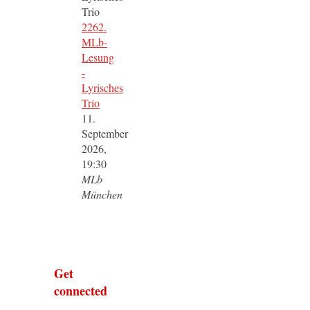
2262.
MLb-
Lesung
-
Lyrisches
Trio
11.
September
2026,
19:30
MLb
München
Get
connected