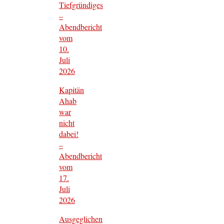
Tiefgründiges
–
Abendbericht
vom
10.
Juli
2026
Kapitän
Ahab
war
nicht
dabei!
–
Abendbericht
vom
17.
Juli
2026
Ausgeglichen