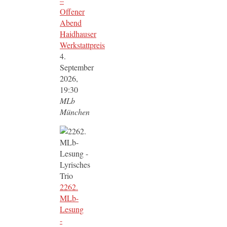
–
Offener
Abend
Haidhauser
Werkstattpreis
4.
September
2026,
19:30
MLb
München
2262.
MLb-
Lesung
-