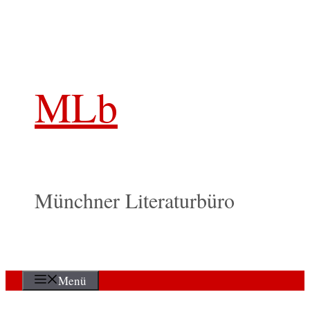
Zum
Inhalt
springen
MLb
Münchner Literaturbüro
Menü