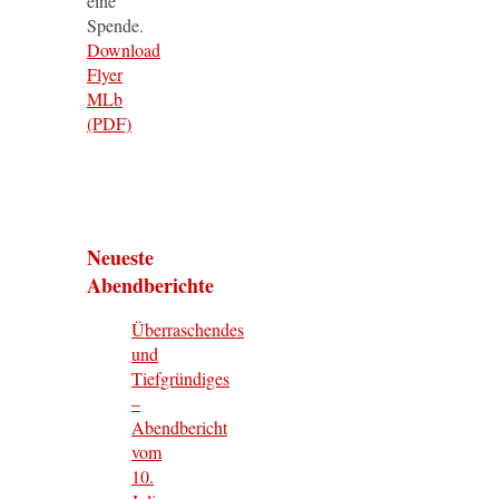
eine
Spende.
Download
Flyer
MLb
(PDF)
Neueste
Abendberichte
Überraschendes
und
Tiefgründiges
–
Abendbericht
vom
10.