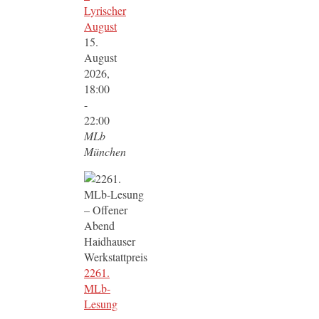
Lyrischer
August
15.
August
2026,
18:00
-
22:00
MLb
München
2261.
MLb-
Lesung