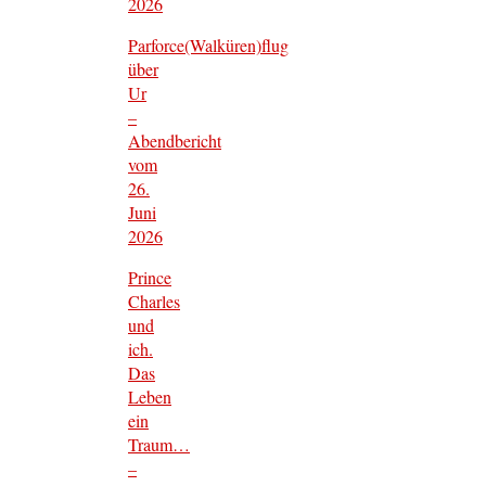
2026
Parforce(Walküren)flug
über
Ur
–
Abendbericht
vom
26.
Juni
2026
Prince
Charles
und
ich.
Das
Leben
ein
Traum…
–