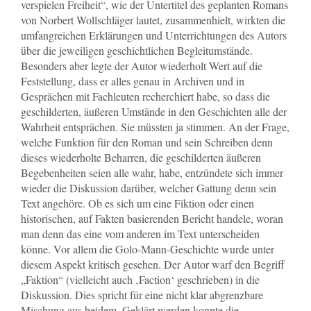
verspielen Freiheit“, wie der Untertitel des geplanten Romans
von Norbert Wollschläger lautet, zusammenhielt, wirkten die
umfangreichen Erklärungen und Unterrichtungen des Autors
über die jeweiligen geschichtlichen Begleitumstände.
Besonders aber legte der Autor wiederholt Wert auf die
Feststellung, dass er alles genau in Archiven und in
Gesprächen mit Fachleuten recherchiert habe, so dass die
geschilderten, äußeren Umstände in den Geschichten alle der
Wahrheit entsprächen. Sie müssten ja stimmen. An der Frage,
welche Funktion für den Roman und sein Schreiben denn
dieses wiederholte Beharren, die geschilderten äußeren
Begebenheiten seien alle wahr, habe, entzündete sich immer
wieder die Diskussion darüber, welcher Gattung denn sein
Text angehöre. Ob es sich um eine Fiktion oder einen
historischen, auf Fakten basierenden Bericht handele, woran
man denn das eine vom anderen im Text unterscheiden
könne. Vor allem die Golo-Mann-Geschichte wurde unter
diesem Aspekt kritisch gesehen. Der Autor warf den Begriff
„Faktion“ (vielleicht auch ‚Faction‘ geschrieben) in die
Diskussion. Dies spricht für eine nicht klar abgrenzbare
Mischung aus beidem. Geklärt werden konnte die