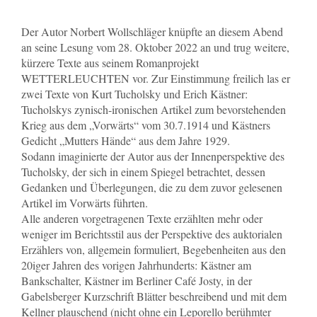
Der Autor Norbert Wollschläger knüpfte an diesem Abend
an seine Lesung vom 28. Oktober 2022 an und trug weitere,
kürzere Texte aus seinem Romanprojekt
WETTERLEUCHTEN vor.
Zur Einstimmung freilich las er
zwei Texte von Kurt Tucholsky und Erich Kästner:
Tucholskys zynisch-ironischen Artikel zum bevorstehenden
Krieg aus dem „Vorwärts“ vom 30.7.1914 und Kästners
Gedicht „Mutters Hände“ aus dem Jahre 1929.
Sodann imaginierte der Autor aus der Innenperspektive des
Tucholsky, der sich in einem Spiegel betrachtet, dessen
Gedanken und Überlegungen, die zu dem zuvor gelesenen
Artikel im Vorwärts führten.
Alle anderen vorgetragenen Texte erzählten mehr oder
weniger im Berichtsstil aus der Perspektive des auktorialen
Erzählers von, allgemein formuliert, Begebenheiten aus den
20iger Jahren des vorigen Jahrhunderts: Kästner am
Bankschalter, Kästner im Berliner Café Josty, in der
Gabelsberger Kurzschrift Blätter beschreibend und mit dem
Kellner plauschend (nicht ohne ein Leporello berühmter