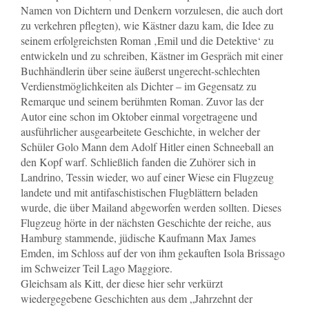
Namen von Dichtern und Denkern vorzulesen, die auch dort
zu verkehren pflegten), wie Kästner dazu kam, die Idee zu
seinem erfolgreichsten Roman ‚Emil und die Detektive‘ zu
entwickeln und zu schreiben, Kästner im Gespräch mit einer
Buchhändlerin über seine äußerst ungerecht-schlechten
Verdienstmöglichkeiten als Dichter – im Gegensatz zu
Remarque und seinem berühmten Roman. Zuvor las der
Autor eine schon im Oktober einmal vorgetragene und
ausführlicher ausgearbeitete Geschichte, in welcher der
Schüler Golo Mann dem Adolf Hitler einen Schneeball an
den Kopf warf. Schließlich fanden die Zuhörer sich in
Landrino, Tessin wieder, wo auf einer Wiese ein Flugzeug
landete und mit antifaschistischen Flugblättern beladen
wurde, die über Mailand abgeworfen werden sollten. Dieses
Flugzeug hörte in der nächsten Geschichte der reiche, aus
Hamburg stammende, jüdische Kaufmann Max James
Emden, im Schloss auf der von ihm gekauften Isola Brissago
im Schweizer Teil Lago Maggiore.
Gleichsam als Kitt, der diese hier sehr verkürzt
wiedergegebene Geschichten aus dem „Jahrzehnt der