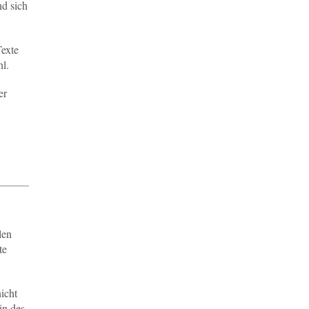
nd sich
Texte
hl.
er
len
te
icht
in des