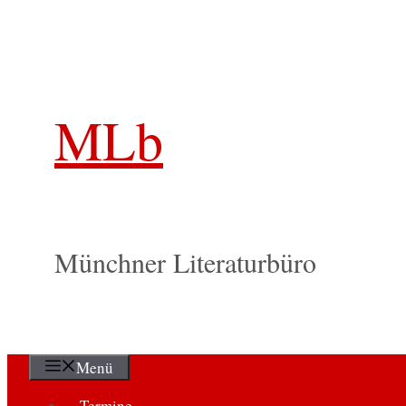
Zum
Inhalt
springen
MLb
Münchner Literaturbüro
Menü
Termine