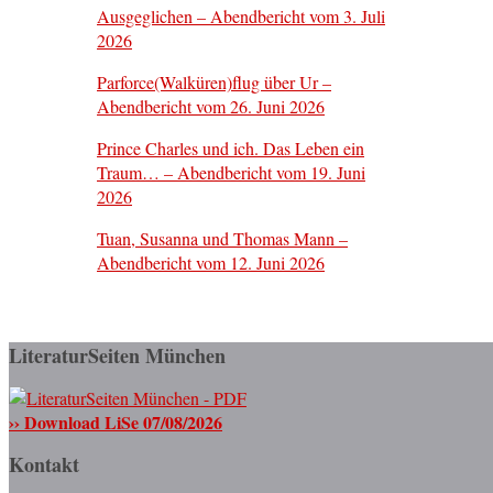
Ausgeglichen – Abendbericht vom 3. Juli
2026
Parforce(Walküren)flug über Ur –
Abendbericht vom 26. Juni 2026
Prince Charles und ich. Das Leben ein
Traum… – Abendbericht vom 19. Juni
2026
Tuan, Susanna und Thomas Mann –
Abendbericht vom 12. Juni 2026
LiteraturSeiten München
›› Download LiSe 07/08/2026
Kontakt