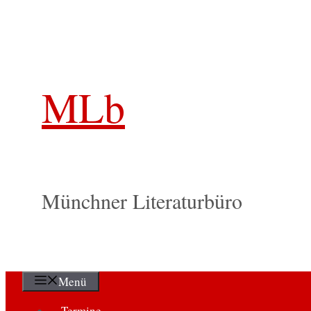
Zum
Inhalt
springen
MLb
Münchner Literaturbüro
Menü
Termine