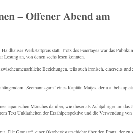
nnen – Offener Abend am
aidhauser Werkstattpreis statt. Trotz des Feiertages war das Publiku
ur Lesung an, von denen sechs lesen konnten.
 zwischenmenschliche Beziehungen, teils auch ironisch, einerseits und 
hängendem „Seemannsgarn“ eines Kapitän Matjes, der u.a. behauptete
ines japanischen Mönches darüber, wie dieser als Achtjähriger um das J
 ihrem Text Unklarheiten der Erzählperspektive und die Verwendung von
it „Die Granate“, einer Oktoberfestgeschichte über den Franz, der zu v