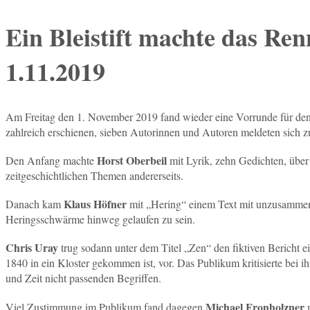
Ein Bleistift machte das Re
1.11.2019
Am Freitag den 1. November 2019 fand wieder eine Vorrunde für den H
zahlreich erschienen, sieben Autorinnen und Autoren meldeten sich z
Horst Oberbeil
Den Anfang machte
mit Lyrik, zehn Gedichten, über
zeitgeschichtlichen Themen andererseits.
Klaus Höfner
Danach kam
mit „Hering“ einem Text mit unzusammen
Heringsschwärme hinweg gelaufen zu sein.
Chris Uray
trug sodann unter dem Titel „Zen“ den fiktiven Bericht e
1840 in ein Kloster gekommen ist, vor. Das Publikum kritisierte bei
und Zeit nicht passenden Begriffen.
Michael Fronholzner
Viel Zustimmung im Publikum fand dagegen
m