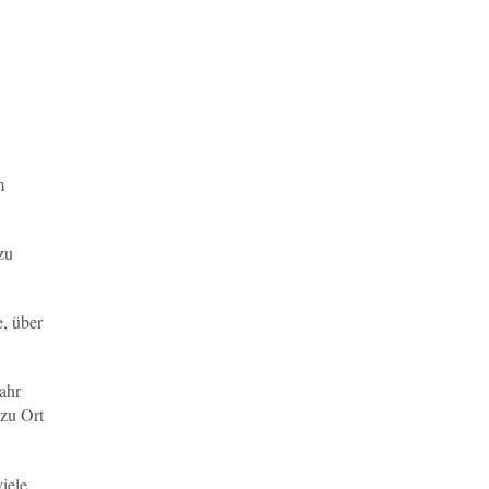
m
zu
, über
ahr
 zu Ort
iele