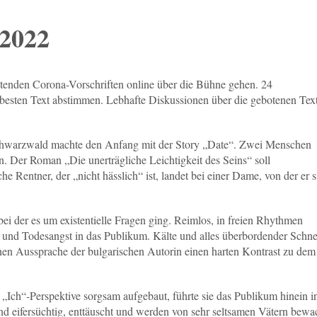
.2022
enden Corona-Vorschriften online über die Bühne gehen. 24
 besten Text abstimmen. Lebhafte Diskussionen über die gebotenen Tex
Schwarzwald machte den Anfang mit der Story „Date“. Zwei Menschen
n. Der Roman „Die unerträgliche Leichtigkeit des Seins“ soll
he Rentner, der „nicht hässlich“ ist, landet bei einer Dame, von der er s
i der es um existentielle Fragen ging. Reimlos, in freien Rhythmen
t und Todesangst in das Publikum. Kälte und alles überbordender Schne
enen Aussprache der bulgarischen Autorin einen harten Kontrast zu dem
„Ich“-Perspektive sorgsam aufgebaut, führte sie das Publikum hinein i
d eifersüchtig, enttäuscht und werden von sehr seltsamen Vätern bewa