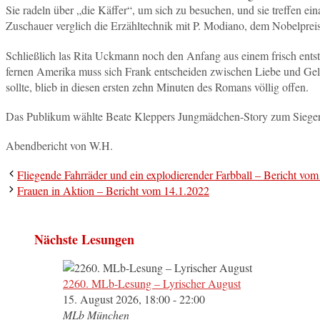
Sie radeln über „die Käffer“, um sich zu besuchen, und sie treffen e
Zuschauer verglich die Erzähltechnik mit P. Modiano, dem Nobelpreist
Schließlich las Rita Uckmann noch den Anfang aus einem frisch entst
fernen Amerika muss sich Frank entscheiden zwischen Liebe und Geld
sollte, blieb in diesen ersten zehn Minuten des Romans völlig offen.
Das Publikum wählte Beate Kleppers Jungmädchen-Story zum Siege
Abendbericht von W.H.
Fliegende Fahrräder und ein explodierender Farbball – Bericht vo
Frauen in Aktion – Bericht vom 14.1.2022
Nächste Lesungen
2260. MLb-Lesung – Lyrischer August
15. August 2026, 18:00 - 22:00
MLb München