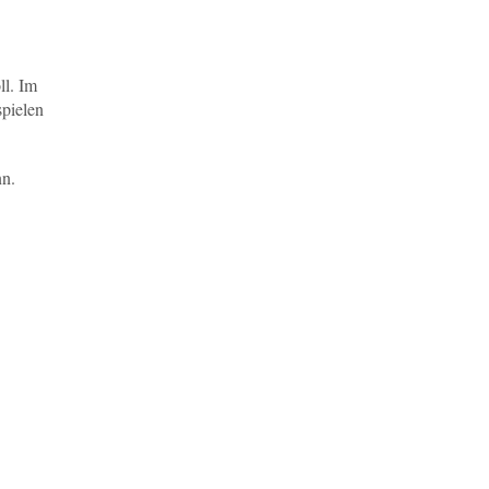
ll. Im
spielen
nn.