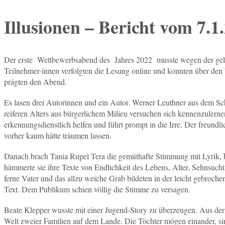
Illusionen – Bericht vom 7.1
Der erste Wettbewerbsabend des Jahres 2022 musste wegen der gelt
Teilnehmer·innen verfolgten die Lesung online und konnten über den
prägten den Abend.
Es lasen drei Autorinnen und ein Autor. Werner Leuthner aus dem 
reiferen Alters aus bürgerlichem Milieu versuchen sich kennenzulerne
erkennungsdienstlich helfen und führt prompt in die Irre. Der freundlic
vorher kaum hätte träumen lassen.
Danach brach Tania Rupel Tera die gemüthafte Stimmung mit Lyrik, be
hämmerte sie ihre Texte von Endlichkeit des Lebens, Alter, Sehnsuch
ferne Vater und das allzu weiche Grab bildeten in der leicht gebroch
Text. Dem Publikum schien völlig die Stimme zu versagen.
Beate Klepper wusste mit einer Jugend-Story zu überzeugen. Aus der 
Welt zweier Familien auf dem Lande. Die Töchter mögen einander, sin