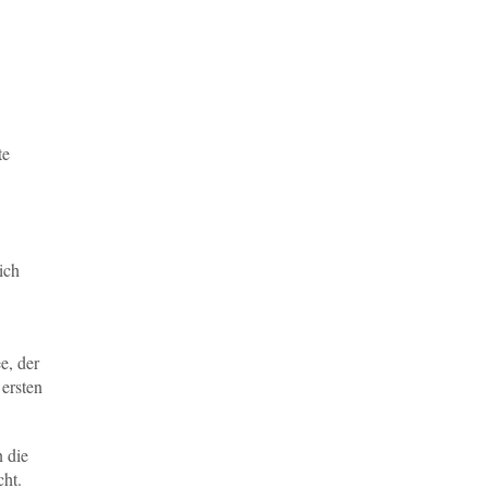
te
ich
e, der
 ersten
n die
cht.