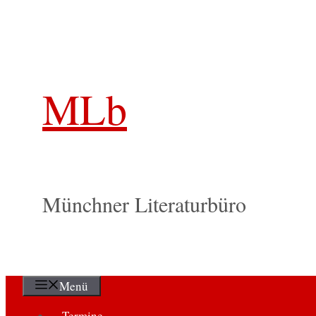
Zum
Inhalt
springen
MLb
Münchner Literaturbüro
Menü
Termine