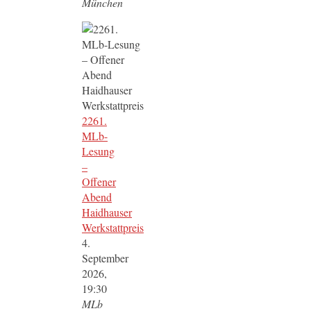
München
2261.
MLb-
Lesung
–
Offener
Abend
Haidhauser
Werkstattpreis
4.
September
2026,
19:30
MLb