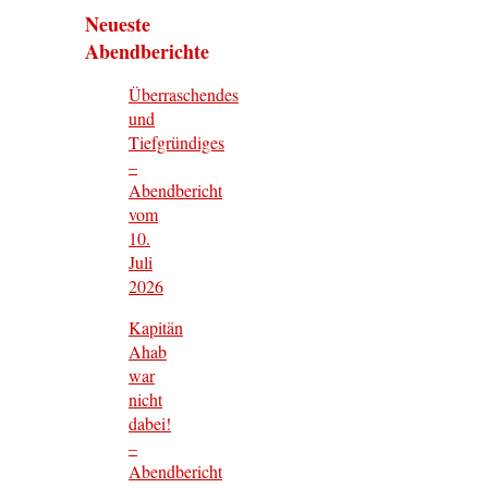
Neueste
Abendberichte
Überraschendes
und
Tiefgründiges
–
Abendbericht
vom
10.
Juli
2026
Kapitän
Ahab
war
nicht
dabei!
–
Abendbericht