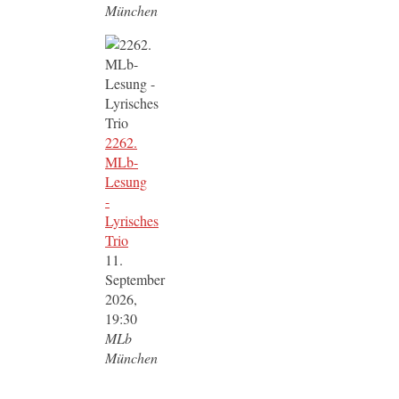
München
2262.
MLb-
Lesung
-
Lyrisches
Trio
11.
September
2026,
19:30
MLb
München