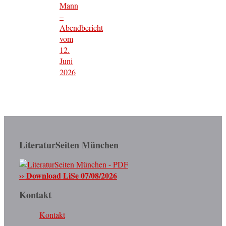
Mann
–
Abendbericht
vom
12.
Juni
2026
LiteraturSeiten München
›› Download LiSe 07/08/2026
Kontakt
Kontakt