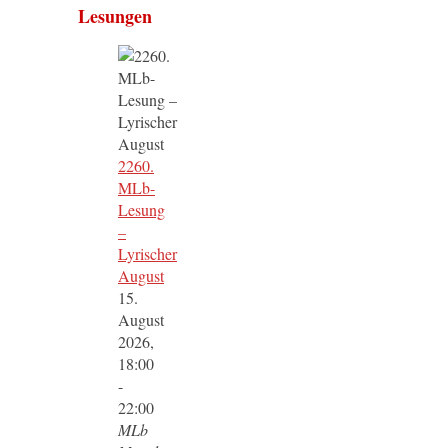
Lesungen
2260.
MLb-
Lesung
–
Lyrischer
August
15.
August
2026,
18:00
-
22:00
MLb