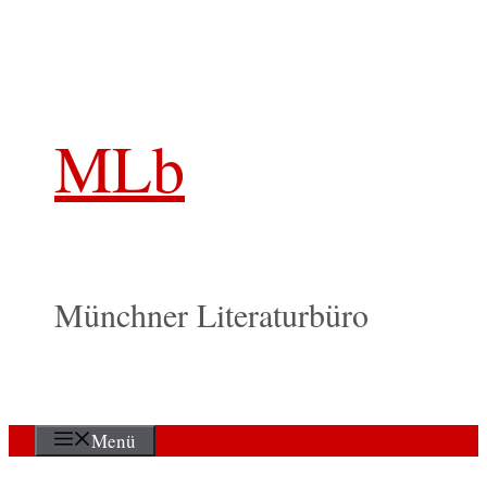
Zum
Inhalt
springen
MLb
Münchner Literaturbüro
Menü