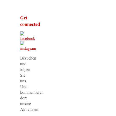
Get
connected
Besuchen
und
folgen
Sie
uns.
Und
kommentieren
dort
unsere
Aktivitäten.