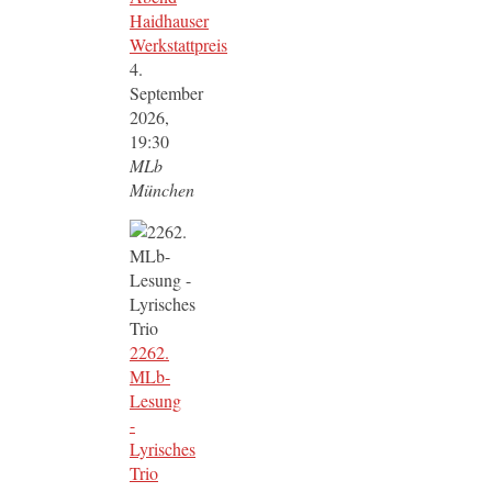
Haidhauser
Werkstattpreis
4.
September
2026,
19:30
MLb
München
2262.
MLb-
Lesung
-
Lyrisches
Trio