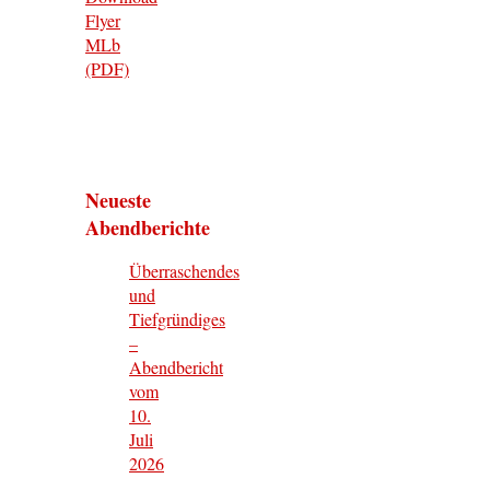
Flyer
MLb
(PDF)
Neueste
Abendberichte
Überraschendes
und
Tiefgründiges
–
Abendbericht
vom
10.
Juli
2026