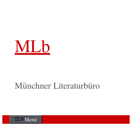
Zum
Inhalt
springen
MLb
Münchner Literaturbüro
Menü