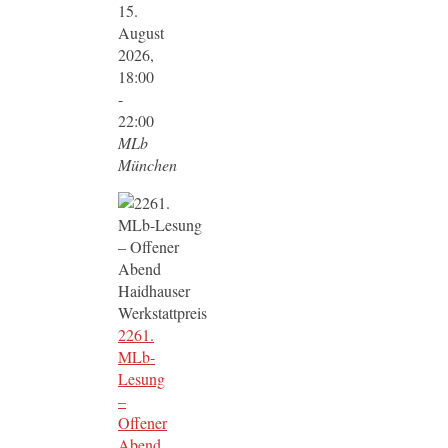
15.
August
2026,
18:00
-
22:00
MLb
München
2261.
MLb-
Lesung
–
Offener
Abend