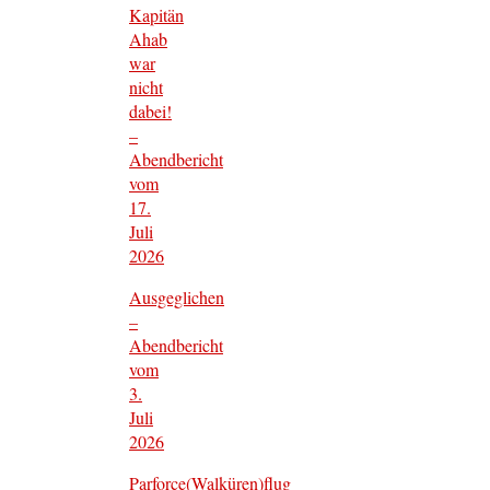
Kapitän
Ahab
war
nicht
dabei!
–
Abendbericht
vom
17.
Juli
2026
Ausgeglichen
–
Abendbericht
vom
3.
Juli
2026
Parforce(Walküren)flug