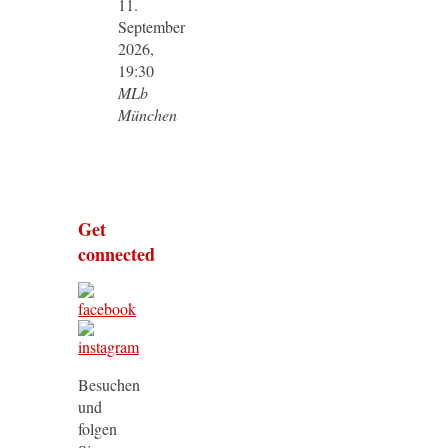
11.
September
2026,
19:30
MLb
München
Get
connected
Besuchen
und
folgen