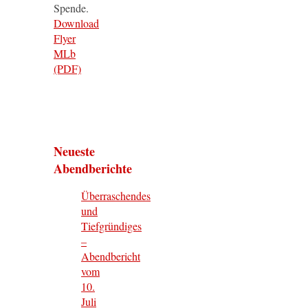
Spende.
Download
Flyer
MLb
(PDF)
Neueste
Abendberichte
Überraschendes
und
Tiefgründiges
–
Abendbericht
vom
10.
Juli