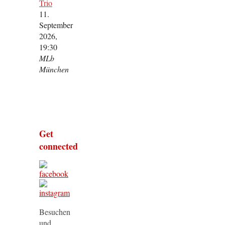
Trio
11.
September
2026,
19:30
MLb
München
Get
connected
Besuchen
und