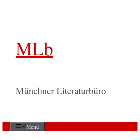
Zum
Inhalt
springen
MLb
Münchner Literaturbüro
Menü