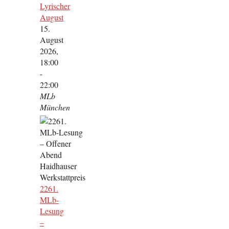
Lyrischer
August
15.
August
2026,
18:00
-
22:00
MLb
München
2261.
MLb-
Lesung
–