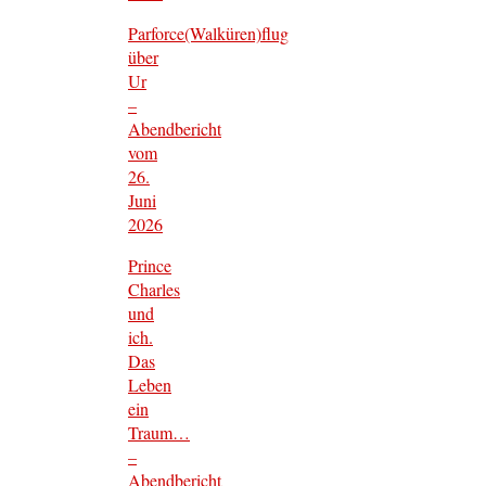
Parforce(Walküren)flug
über
Ur
–
Abendbericht
vom
26.
Juni
2026
Prince
Charles
und
ich.
Das
Leben
ein
Traum…
–
Abendbericht