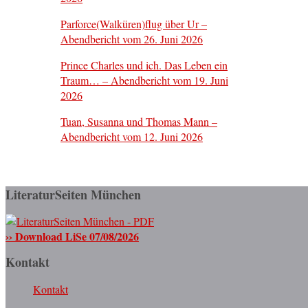
Parforce(Walküren)flug über Ur –
Abendbericht vom 26. Juni 2026
Prince Charles und ich. Das Leben ein
Traum… – Abendbericht vom 19. Juni
2026
Tuan, Susanna und Thomas Mann –
Abendbericht vom 12. Juni 2026
LiteraturSeiten München
›› Download LiSe 07/08/2026
Kontakt
Kontakt