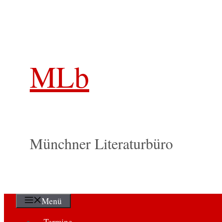
Zum
Inhalt
springen
MLb
Münchner Literaturbüro
Menü
Termine