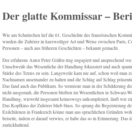
Der glatte Kommissar – Beri
Wie am Schnürchen lief die 61. Geschichte des französischen Kommiss
wurden die Zuhörer in kurzweiliger Art und Weise zwischen Paris, Co
Personen – auch aus früheren Geschichten – bekannt gemacht.
Der erfahrene Autor Peter Gräfen trug engagiert und ansprechend vor.
Umschweife das Wesentliche der Handlung fokussiert und auch spann
Stärke des Textes zu sein. Langeweile kam nie auf, schon weil man z
Nachnamen auseinander zu halten und die Schlag auf Schlag präsenti
Das fand auch das Publikum. So vermisste man in der Schilderung d
nicht ausgemalt, die Personen bleiben im Wesentlichen in Schwarz-We
Handlung, wiewohl insgesamt keineswegs unkompliziert, läuft wie ei
Das Kopfkino der Zuhörer blieb blass. So sprang die Begeisterung d
Exilchilenen in Frankreich könne man aus sprachlichen Gründen wohl n
beiseite, indem er darauf verwies, er habe das so in Erinnerung. Das
zurückhaltend.