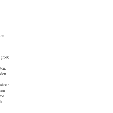
n
hen
 große
ten.
rden
issar.
 von
tor
ch