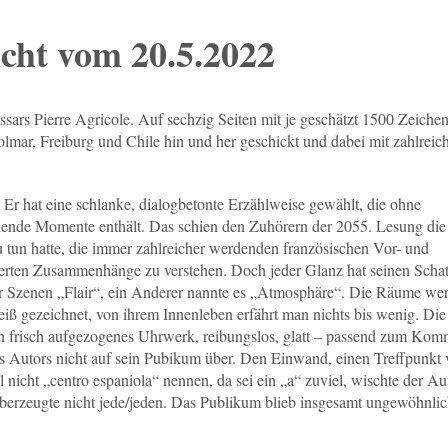
cht vom 20.5.2022
ars Pierre Agricole. Auf sechzig Seiten mit je geschätzt 1500 Zeiche
lmar, Freiburg und Chile hin und her geschickt und dabei mit zahlreic
 Er hat eine schlanke, dialogbetonte Erzählweise gewählt, die ohne
ende Momente enthält. Das schien den Zuhörern der 2055. Lesung die
u tun hatte, die immer zahlreicher werdenden französischen Vor- und
erten Zusammenhänge zu verstehen. Doch jeder Glanz hat seinen Schat
er Szenen „Flair“, ein Anderer nannte es „Atmosphäre“. Die Räume we
iß gezeichnet, von ihrem Innenleben erfährt man nichts bis wenig. Die
n frisch aufgezogenes Uhrwerk, reibungslos, glatt – passend zum Komm
es Autors nicht auf sein Pubikum über. Den Einwand, einen Treffpunkt
icht „centro espaniola“ nennen, da sei ein „a“ zuviel, wischte der Au
 überzeugte nicht jede/jeden. Das Publikum blieb insgesamt ungewöhnli