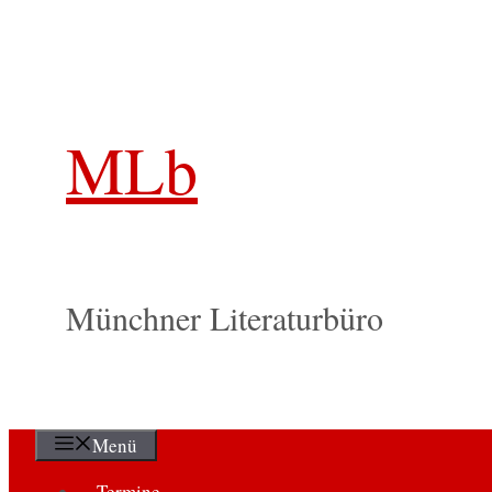
Zum
Inhalt
springen
MLb
Münchner Literaturbüro
Menü
Termine