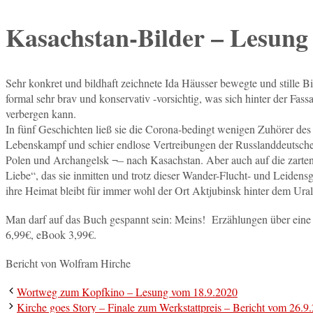
Kasachstan-Bilder – Lesung
Sehr konkret und bildhaft zeichnete Ida Häusser bewegte und stille B
formal sehr brav und konservativ -vorsichtig, was sich hinter der F
verbergen kann.
In fünf Geschichten ließ sie die Corona-bedingt wenigen Zuhörer d
Lebenskampf und schier endlose Vertreibungen der Russlanddeutsc
Polen und Archangelsk ¬– nach Kasachstan. Aber auch auf die zarten 
Liebe“, das sie inmitten und trotz dieser Wander-Flucht- und Leide
ihre Heimat bleibt für immer wohl der Ort Aktjubinsk hinter dem Ural,
Man darf auf das Buch gespannt sein: Meins! Erzählungen über ei
6,99€, eBook 3,99€.
Bericht von Wolfram Hirche
Wortweg zum Kopfkino – Lesung vom 18.9.2020
Kirche goes Story – Finale zum Werkstattpreis – Bericht vom 26.9