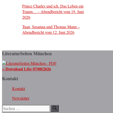
Prince Charles und ich. Das Leben ein
Traum… – Abendbericht vom 19. Juni
2026
Tuan, Susanna und Thomas Mann –
Abendbericht vom 12. Juni 2026
LiteraturSeiten München
›› Download LiSe 07/08/2026
Kontakt
Kontakt
Newsletter
Suchen
nach: