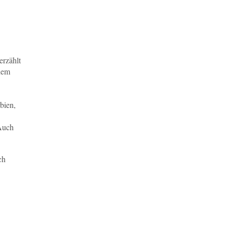
erzählt
chem
bien,
 Auch
ch