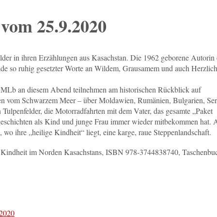
 vom 25.9.2020
ilder in ihren Erzählungen aus Kasachstan. Die 1962 geborene Autorin 
assade so ruhig gesetzter Worte an Wildem, Grausamem und auch Herzli
es MLb an diesem Abend teilnehmen am historischen Rückblick auf
hen vom Schwarzem Meer – über Moldawien, Rumänien, Bulgarien, Ser
Tulpenfelder, die Motorradfahrten mit dem Vater, das gesamte „Paket
nsgeschichten als Kind und junge Frau immer wieder mitbekommen hat.
 wo ihre „heilige Kindheit“ liegt, eine karge, raue Steppenlandschaft.
ne Kindheit im Norden Kasachstans, ISBN 978-3744838740, Taschenbu
.2020