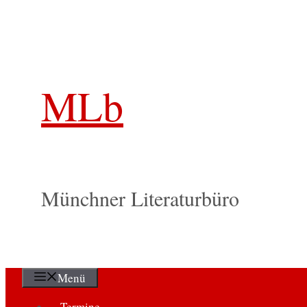
Zum
Inhalt
springen
MLb
Münchner Literaturbüro
Menü
Termine