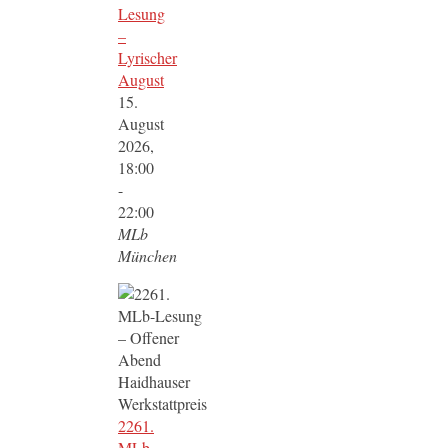
Lesung
–
Lyrischer
August
15.
August
2026,
18:00
-
22:00
MLb
München
2261.
MLb-