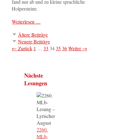
fand nur ab und zu kleine sprachliche
Holpersteine.
Weiterlesen …
Ältere Beiträge
Neuere Beiträge
Seite
Seite
Seite
Seite
Seite
←
Zurück
1
…
33
34
35
36
Weiter
→
Nächste
Lesungen
2260.
MLb-