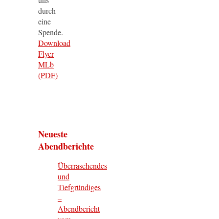
durch
eine
Spende.
Download
Flyer
MLb
(PDF)
Neueste
Abendberichte
Überraschendes
und
Tiefgründiges
–
Abendbericht