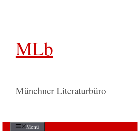
Zum
Inhalt
springen
MLb
Münchner Literaturbüro
Menü