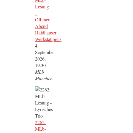
Lesung
–
Offener
Abend
Haidhauser
Werkstattpreis
4.
September
2026,
19:30
MLb
München
2262.
MLb-