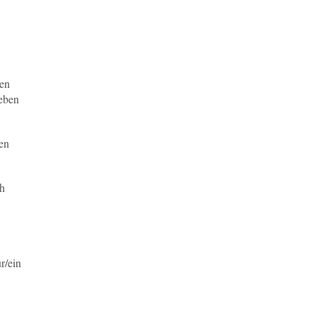
hen
 eben
ten
ch
r/ein