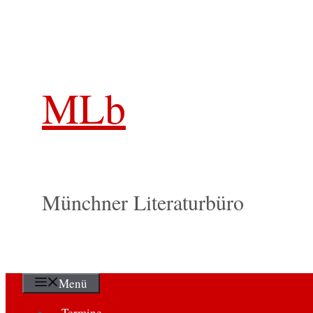
Zum
Inhalt
springen
MLb
Münchner Literaturbüro
Menü
Termine