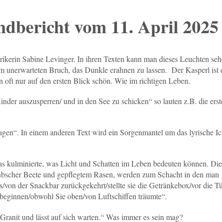
endbericht vom 11. April 2025
yrikerin Sabine Levinger. In ihren Texten kann man dieses Leuchten se
 unerwarteten Bruch, das Dunkle erahnen zu lassen. Der Kasperl ist
n oft nur auf den ersten Blick schön. Wie im richtigen Leben.
Kinder auszusperren/ und in den See zu schicken“ so lauten z.B. die ers
ragen“. In einem anderen Text wird ein Sorgenmantel um das lyrische I
 kulminierte, was Licht und Schatten im Leben bedeuten können. Die
hübscher Beete und gepflegtem Rasen, werden zum Schacht in den man
/von der Snackbar zurückgekehrt/stellte sie die Getränkebox/vor die Tü
 beginnen/obwohl Sie oben/von Luftschiffen träumte“.
ranit und lässt auf sich warten.“ Was immer es sein mag?