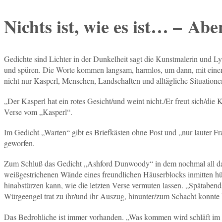
Nichts ist, wie es ist… – Ab
Gedichte sind Lichter in der Dunkelheit sagt die Kunstmalerin und L
und spüren. Die Worte kommen langsam, harmlos, um dann, mit einem
nicht nur Kasperl, Menschen, Landschaften und alltägliche Situatione
„Der Kasperl hat ein rotes Gesicht/und weint nicht./Er freut sich/die 
Verse vom „Kasperl“.
Im Gedicht „Warten“ gibt es Briefkästen ohne Post und „nur lauter F
geworfen.
Zum Schluß das Gedicht „Ashford Dunwoody“ in dem nochmal all das
weißgestrichenen Wände eines freundlichen Häuserblocks inmitten 
hinabstürzen kann, wie die letzten Verse vermuten lassen. „Spätabends
Würgeengel trat zu ihr/und ihr Auszug, hinunter/zum Schacht konnte
Das Bedrohliche ist immer vorhanden. „Was kommen wird schläft im G