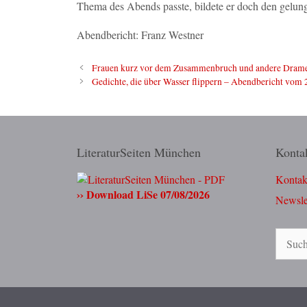
Thema des Abends passte, bildete er doch den gelu
Abendbericht: Franz Westner
Frauen kurz vor dem Zusammenbruch und andere Drame
Gedichte, die über Wasser flippern – Abendbericht vom 
LiteraturSeiten München
Konta
Kontak
›› Download LiSe 07/08/2026
Newsle
Suchen
nach: