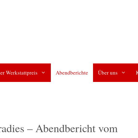
er Werkstattpreis
Abendberichte
Über uns
adies – Abendbericht vom