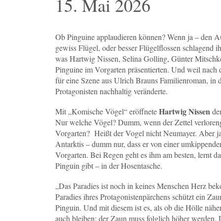
15. Mai 2026
Ob Pinguine applaudieren können? Wenn ja – den A
gewiss Flügel, oder besser Flügelflossen schlagend
was Hartwig Nissen, Selina Golling, Günter Mitsch
Pinguine im Vorgarten präsentierten. Und weil nach
für eine Szene aus Ulrich Brauns Familienroman, in d
Protagonisten nachhaltig veränderte.
Hartwig Nissen
Mit „Komische Vögel“ eröffnete
den
Nur welche Vögel? Dumm, wenn der Zettel verloreng
Vorgarten? Heißt der Vogel nicht Neumayer. Aber ja,
Antarktis – dumm nur, dass er von einer umkippenden
Vorgarten. Bei Regen geht es ihm am besten, lernt d
Pinguin gibt – in der Hosentasche.
„Das Paradies ist noch in keines Menschen Herz b
Paradies ihres Protagonistenpärchens schützt ein Za
Pinguin. Und mit diesem ist es, als ob die Hölle näh
auch bleiben: der Zaun muss folglich höher werden. 