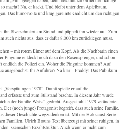
l am „Pin“ gelegen haben, denn bekanntlich öffnet der richtige
 so macht? Na, er kackt. Und bleibt unter dem Apfelbaum,
liegen. Das humorvolle und klug gereimte Gedicht um den richtigen
det ihn ölverschmiert am Strand und päppelt ihn wieder auf. Zum
hm auch nichts aus, dass er dafür 8.000 km zurücklegen muss.
 stehen – mit rotem Eimer auf dem Kopf. Als die Nachbarin einen
r der Pinguine entdeckt noch dazu den Rasensprenger, und schon
ifft endlich die Polizei ein. Woher die Pinguine kommen? Auf
d sie ausgebüchst. Ihr Anführer? Na klar – Freddy! Das Publikum
l „Verspätungen 1978“. Damit spielte er auf die
and erfasste und zum Stillstand brachte. In diesem Jahr wurde
ichte der Familie Weiss“ gedreht. Ausgestrahlt 1979 veränderte
. Der (noch junge) Protagonist begreift, dass auch seine Familie,
aus dieser Geschichte wegzudenken ist. Mit der Holocaust-Serie
hen Familien. Ulrich Brauns Text überzeugt mit seiner ruhigen, in
den, szenischen Erzählstruktur. Auch wenn er nicht zum