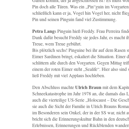
Garten kommt, der ja abgeschlossen ist? Es muss woh
Pin doch alle Türen. Was ein „Pin“guin im Vorgarten
schließlich kann er ja, Vogel hin Vogel her, nicht f
Pin und seinen Pinguin fand viel Zustimmung.
Petra Lang
s Pinguin hieß Freddy. Frau Perreira fin
Dank dafür besucht Freddy sie jedes Jahr, es macht i
Treue, wem Treue gebührt.
Bis plötzlich sechs! Pinguine bei ihr auf dem Rasen
Eimer Sardinen bringt, eskaliert die Situation. Eine
schlittern alle durch den Vorgarten. Gegen Mittag tr
einem der roten Eimer steht „Sealife“. Hier also sin
ließ Freddy mit viel Applaus hochleben.
Ulrich Braun
Den Abschluss machte
mit dem Kapite
Schneekatastrophe im Jahr 1978 an, die damals das L
auch die vierteilige US-Serie „Holocaust – Die Gesch
sie auch die Sicht der Familie in Ulrich Brauns Roman
im Besonderen sein Onkel, der in der SS war, nicht 
bricht sich die Erinnerungskultur Bahn in den deutsc
Erlebnissen, Erinnerungen und Rückblenden wandern