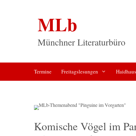
Zum
Inhalt
MLb
springen
Münchner Literaturbüro
Termine
Freitagslesungen
Haidhaus
Komische Vögel im Par