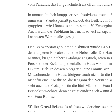
vom Paradies, das für gewöhnlich als offen, frei und
In unnachahmlich knappster Art absolvierte anschli
umrissen – standesgemäß gekleidet, der Butler; ein
gruppiert – wie könnte es anders sein – 30 Zwergpin
Auch wenn das Publikum hier nicht so viel zu sagen ha
knappsten Worten alles gesagt.
Leo H
Der Textwerkstatt gebührend diskutiert wurde
dem längeren Prosatext nur eine Nebenrolle. Die Hau
Männer, klagt die über 90-Jährige ängstlich, seien i
Personen der Erzählung ebenfalls im Haus wohnt, find
EG um Hilfe. In dessen Vorgarten: eine Familie von Pi
Mitwohnenden im Haus, übrigens auch nicht für die P
nicht für eine 90-Jährige, die langsam den Verstand v
sieht auch die Protagonistin die fünf Männer in Fra
Perspektivwechsel, denn er zeigt eindringlich – nun 
von Frau Babitsch.
Walter Grassl
lieferte als nächste wieder eines sein