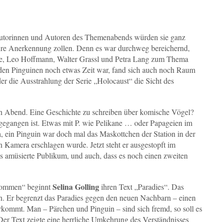
utorinnen und Autoren des Themenabends würden sie ganz
 ihre Anerkennung zollen. Denn es war durchweg bereichernd,
ke, Leo Hoffmann, Walter Grassl und Petra Lang zum Thema
 den Pinguinen noch etwas Zeit war, fand sich auch noch Raum
er die Ausstrahlung der Serie „Holocaust“ die Sicht des
 Abend. Eine Geschichte zu schreiben über komische Vögel?
egangen ist. Etwas mit P. wie Pelikane … oder Papageien im
 ein Pinguin war doch mal das Maskottchen der Station in der
 Kamera erschlagen wurde. Jetzt steht er ausgestopft im
as amüsierte Publikum, und auch, dass es noch einen zweiten
Selina Golling
ekommen“ beginnt
ihren Text „Paradies“. Das
un. Er begrenzt das Paradies gegen den neuen Nachbarn – einen
erkommt. Man – Pärchen und Pinguin – sind sich fremd, so soll es
Der Text zeigte eine herrliche Umkehrung des Verständnisses