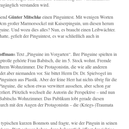
 zugänglich verstanden wird.
Günter Mitschke
eßend
einen Pinguintest. Mit wenigen Worten
 50cm großer Marmorsockel mit Kaiserpinguin, um diesen herum
guine. Und wozu dies alles? Nun, es braucht einen Leibwächter.
tte, gefielt der Pinguintest, es war schließlich auch in
offman
s Text „Pinguine im Vorgarten“. Ihre Pinguine spielten in
ptrolle gehörte Frau Babitsch, die im 5. Stock wohnt. Fremde
n ihrem Wohnzimmer. Die Protagonistin, die wie alle anderen
et aber niemanden vor. Sie bittet Herrn Dr. Dr. Spielvogel im
nguinen aus Plastik. Aber der feine Herr hat nichts übrig für die
inguine, die schon etwas verwittert aussehen, aber schon gar
erliert. Plötzlich wechselt die Autorin die Perspektive – und nun
u Babitschs Wohnzimmer. Das Publikum lobt gerade diesen
durch mit den Augen der Protagonistin – die (Kriegs-)Traumata
er typischen kurzen Bonmots und fragte, wie der Pinguin in seinen