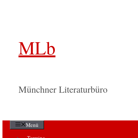
Zum
Inhalt
springen
MLb
Münchner Literaturbüro
Menü
Termine