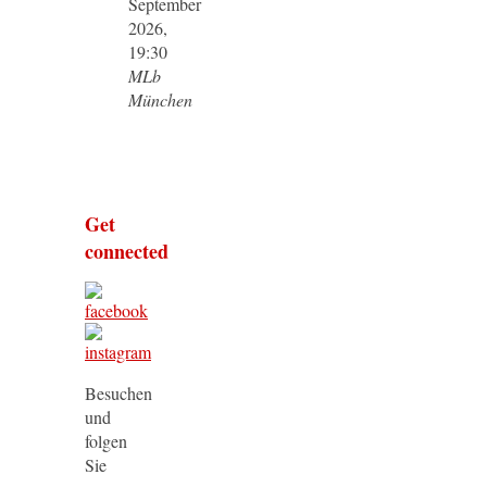
September
2026,
19:30
MLb
München
Get
connected
Besuchen
und
folgen
Sie