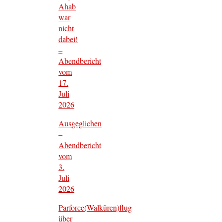
Ahab
war
nicht
dabei!
–
Abendbericht
vom
17.
Juli
2026
Ausgeglichen
–
Abendbericht
vom
3.
Juli
2026
Parforce(Walküren)flug
über