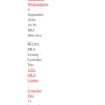
Werkstattpreis
4.
September
2026,
19:30
MLb
München
2262.
MLb-
Lesung
-
Lyrisches
Trio
11.