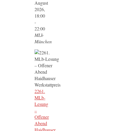
August
2026,
18:00
-
22:00
MLb
München
2261.
MLb-
Lesung
–
Offener
Abend
Haidhauser