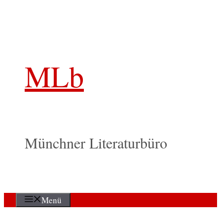
Zum
Inhalt
springen
MLb
Münchner Literaturbüro
Menü