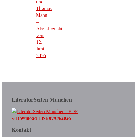
und
Thomas
Mann
–
Abendbericht
vom
12.
Juni
2026
LiteraturSeiten München
›› Download LiSe 07/08/2026
Kontakt