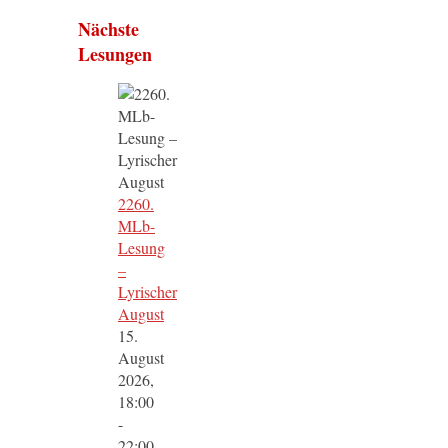
Nächste
Lesungen
2260.
MLb-
Lesung
–
Lyrischer
August
15.
August
2026,
18:00
-
22:00