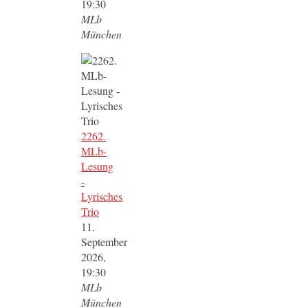
19:30
MLb
München
2262.
MLb-
Lesung
-
Lyrisches
Trio
11.
September
2026,
19:30
MLb
München