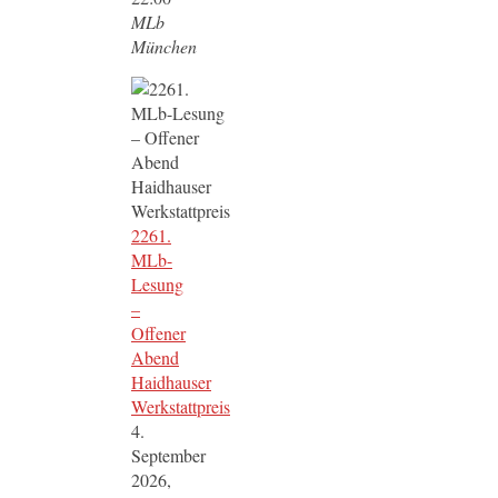
MLb
München
2261.
MLb-
Lesung
–
Offener
Abend
Haidhauser
Werkstattpreis
4.
September
2026,