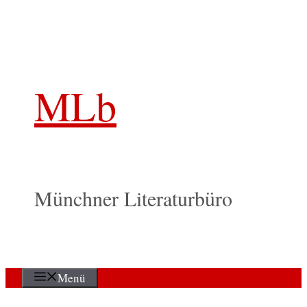
Zum
Inhalt
springen
MLb
Münchner Literaturbüro
Menü