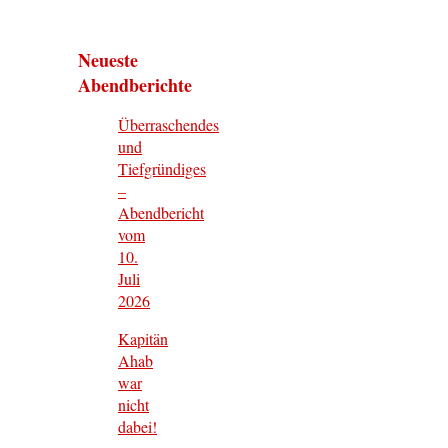
Neueste
Abendberichte
Überraschendes
und
Tiefgründiges
–
Abendbericht
vom
10.
Juli
2026
Kapitän
Ahab
war
nicht
dabei!