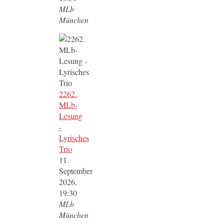
MLb
München
2262.
MLb-
Lesung
-
Lyrisches
Trio
11.
September
2026,
19:30
MLb
München