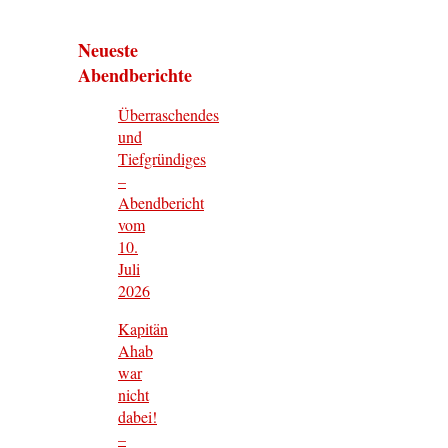
Neueste
Abendberichte
Überraschendes
und
Tiefgründiges
–
Abendbericht
vom
10.
Juli
2026
Kapitän
Ahab
war
nicht
dabei!
–