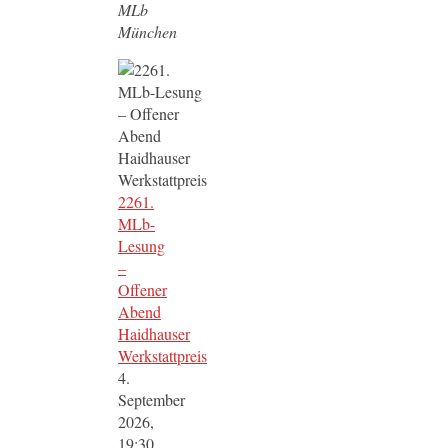
MLb
München
2261.
MLb-
Lesung
–
Offener
Abend
Haidhauser
Werkstattpreis
4.
September
2026,
19:30