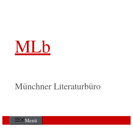
Zum
Inhalt
springen
MLb
Münchner Literaturbüro
Menü