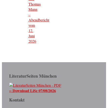
Thomas
Mann
–
Abendbericht
vom
12.
Juni
2026
LiteraturSeiten München
›› Download LiSe 07/08/2026
Kontakt