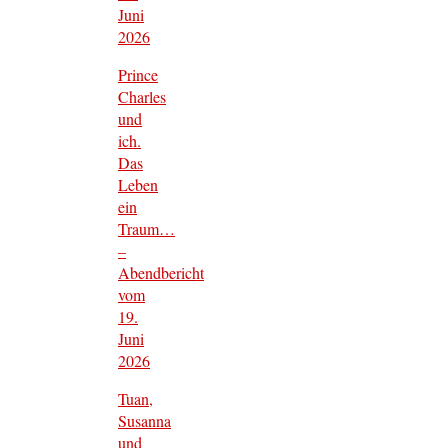
Juni
2026
Prince
Charles
und
ich.
Das
Leben
ein
Traum…
–
Abendbericht
vom
19.
Juni
2026
Tuan,
Susanna
und