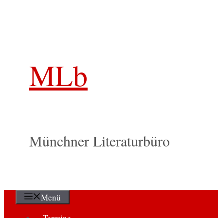
Zum
Inhalt
springen
MLb
Münchner Literaturbüro
Menü
Termine