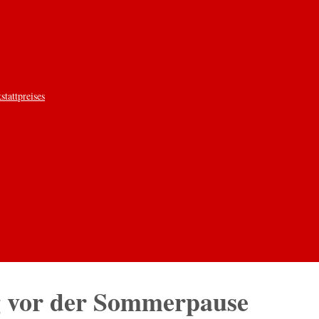
tattpreises
ng vor der Sommerpause