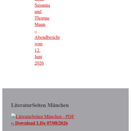
Susanna
und
Thomas
Mann
–
Abendbericht
vom
12.
Juni
2026
LiteraturSeiten München
›› Download LiSe 07/08/2026