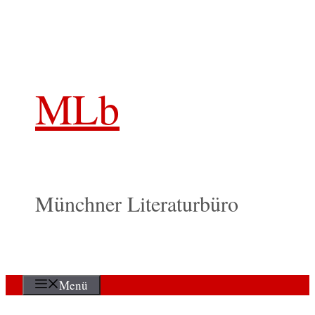
Zum
Inhalt
springen
MLb
Münchner Literaturbüro
Menü