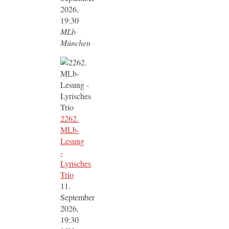
2026,
19:30
MLb
München
2262.
MLb-
Lesung
-
Lyrisches
Trio
11.
September
2026,
19:30