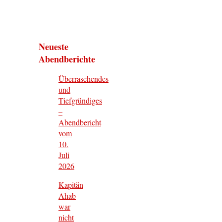
Neueste
Abendberichte
Überraschendes
und
Tiefgründiges
–
Abendbericht
vom
10.
Juli
2026
Kapitän
Ahab
war
nicht