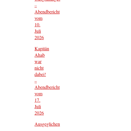
–
Abendbericht
vom
10.
Juli
2026
Kapitän
Ahab
war
nicht
dabei!
–
Abendbericht
vom
17.
Juli
2026
Ausgeglichen
–