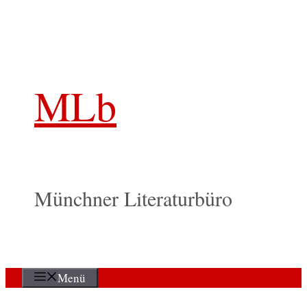
Zum
Inhalt
springen
MLb
Münchner Literaturbüro
Menü