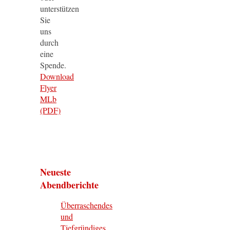
unterstützen
Sie
uns
durch
eine
Spende.
Download
Flyer
MLb
(PDF)
Neueste
Abendberichte
Überraschendes
und
Tiefgründiges