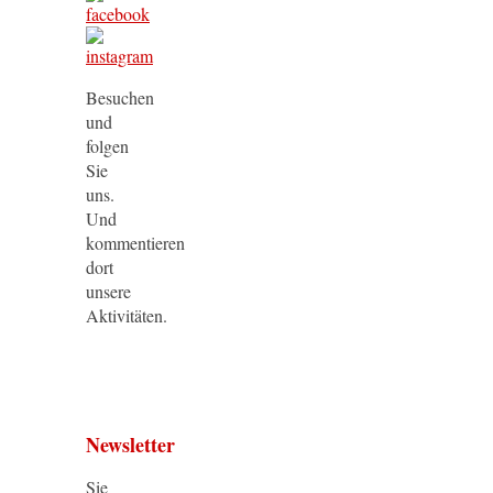
Besuchen
und
folgen
Sie
uns.
Und
kommentieren
dort
unsere
Aktivitäten.
Newsletter
Sie